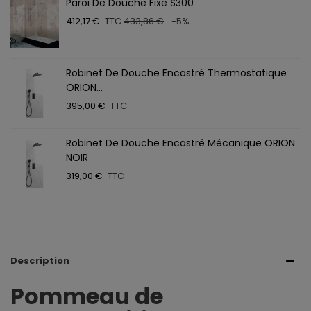
Paroi De Douche Fixe S300
412,17 €
TTC
433,86 €
-5%
Robinet De Douche Encastré Thermostatique
ORION...
395,00 €
TTC
Robinet De Douche Encastré Mécanique ORION
NOIR
319,00 €
TTC
Description
Pommeau de