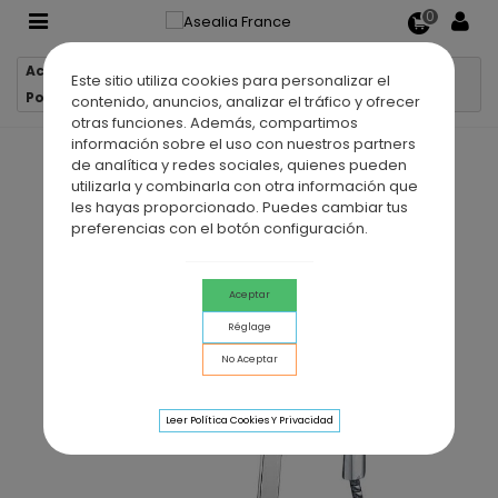
0
Accueil
Robinetterie
Robinets de douche
Este sitio utiliza cookies para personalizar el
Pommeau de douche mitigeur mécanique SION
contenido, anuncios, analizar el tráfico y ofrecer
otras funciones. Además, compartimos
información sobre el uso con nuestros partners
de analítica y redes sociales, quienes pueden
utilizarla y combinarla con otra información que
les hayas proporcionado. Puedes cambiar tus
preferencias con el botón configuración.
Aceptar
Réglage
No Aceptar
Leer Política Cookies Y Privacidad