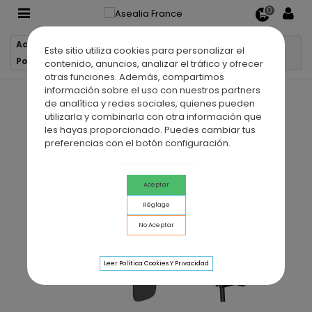
0
Accueil
Robinetterie
Robinets de douche
Este sitio utiliza cookies para personalizar el
Pommeau de douche mécanique CASSIO TITANE
contenido, anuncios, analizar el tráfico y ofrecer
otras funciones. Además, compartimos
información sobre el uso con nuestros partners
de analítica y redes sociales, quienes pueden
utilizarla y combinarla con otra información que
les hayas proporcionado. Puedes cambiar tus
preferencias con el botón configuración.
Aceptar
Réglage
No Aceptar
Leer Política Cookies Y Privacidad