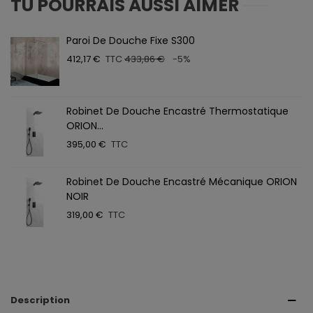
TU POURRAIS AUSSI AIMER
Paroi De Douche Fixe S300
412,17 €
TTC
433,86 €
-5%
Robinet De Douche Encastré Thermostatique
ORION...
395,00 €
TTC
Robinet De Douche Encastré Mécanique ORION
NOIR
319,00 €
TTC
Description