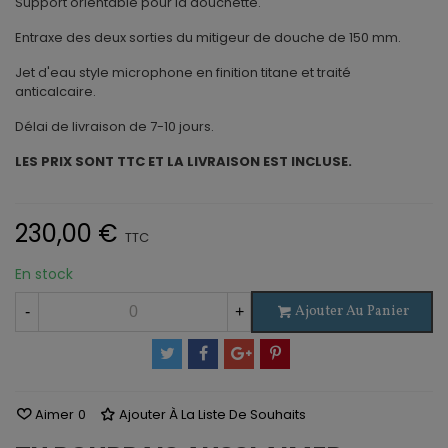
Support orientable pour la douchette.
Entraxe des deux sorties du mitigeur de douche de 150 mm.
Jet d'eau style microphone en finition titane et traité
anticalcaire.
Délai de livraison de 7-10 jours.
LES PRIX SONT TTC ET LA LIVRAISON EST INCLUSE.
230,00 €
TTC
En stock
Ajouter Au Panier
-
+
Aimer
0
Ajouter À La Liste De Souhaits