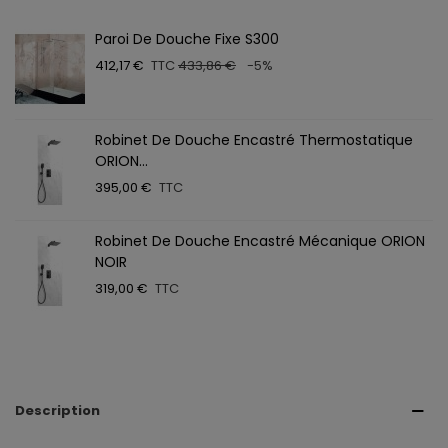
Paroi De Douche Fixe S300
412,17 €
TTC
433,86 €
-5%
Robinet De Douche Encastré Thermostatique
ORION...
395,00 €
TTC
Robinet De Douche Encastré Mécanique ORION
NOIR
319,00 €
TTC
Description