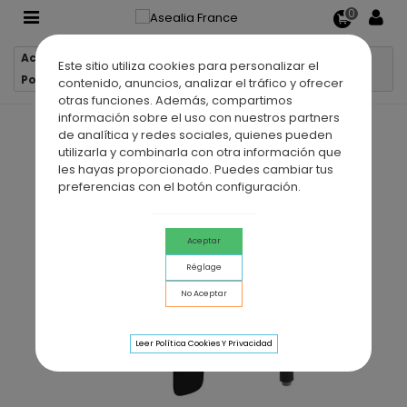
0
Accueil
Robinetterie
Robinets de douche
Este sitio utiliza cookies para personalizar el
Pommeau de douche mécanique CASSIO NOIR
contenido, anuncios, analizar el tráfico y ofrecer
otras funciones. Además, compartimos
información sobre el uso con nuestros partners
de analítica y redes sociales, quienes pueden
utilizarla y combinarla con otra información que
les hayas proporcionado. Puedes cambiar tus
preferencias con el botón configuración.
Aceptar
Réglage
No Aceptar
Leer Política Cookies Y Privacidad