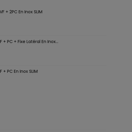
VF + 2PC En Inox SLIM
1
+ PC + Fixe Latéral En Inox...
 + PC En Inox SLIM