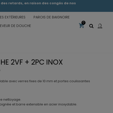
des retards, en raison des congés de nos
S EXTÉRIEURES
PAROIS DE BAIGNOIRE
0
CEVEUR DE DOUCHE
HE 2VF + 2PC INOX
O
able avec verres fixes de 10 mm et portes coulissantes
le nettoyage.
oignée et barre extensible en acier inoxydable.