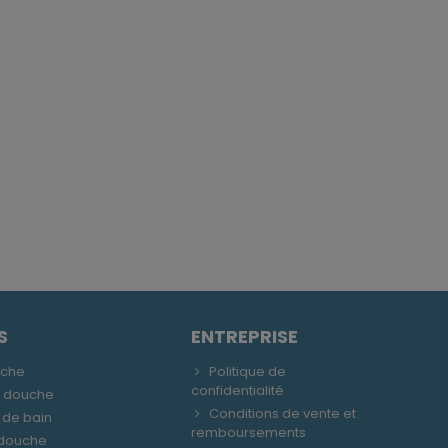
S
ENTREPRISE
uche
Politique de
confidentialité
e douche
Conditions de vente et
 de bain
remboursements
 douche