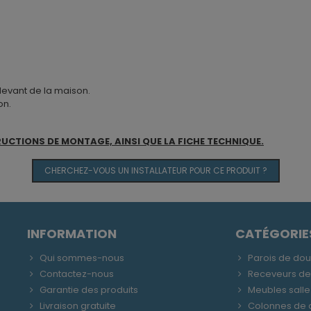
 devant de la maison.
on.
RUCTIONS DE MONTAGE, AINSI QUE LA FICHE TECHNIQUE.
CHERCHEZ-VOUS UN INSTALLATEUR POUR CE PRODUIT ?
INFORMATION
CATÉGORIE
Qui sommes-nous
Parois de do
Contactez-nous
Receveurs d
Garantie des produits
Meubles salle
Livraison gratuite
Colonnes de