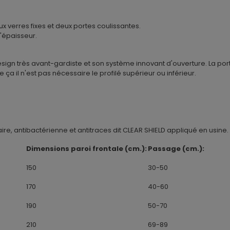
verres fixes et deux portes coulissantes.
'épaisseur.
gn très avant-gardiste et son système innovant d'ouverture. La porte
 ça il n'est pas nécessaire le profilé supérieur ou inférieur.
ire, antibactérienne et antitraces dit CLEAR SHIELD appliqué en usine.
Dimensions paroi frontale (cm.):
Passage (cm.):
150
30-50
170
40-60
190
50-70
210
69-89