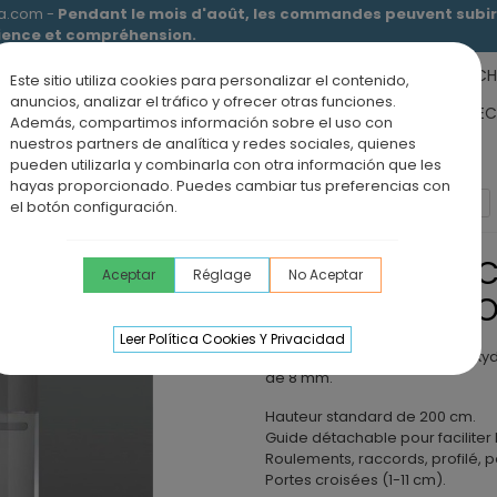
ia.com -
Pendant le mois d'août, les commandes peuvent subir 
tience et compréhension.
RECEVEURS DE DOUCHE
MEUBLES SALLE DE BAIN
DOUCHE
Este sitio utiliza cookies para personalizar el contenido,
anuncios, analizar el tráfico y ofrecer otras funciones.
RS DE SALLE DE BAIN
PANNEAUX MURAUX
OFFRE PAROI + RE
Además, compartimos información sobre el uso con
nuestros partners de analítica y redes sociales, quienes
ÉVIERS DE CUISINE
BLOG
pueden utilizarla y combinarla con otra información que les
hayas proporcionado. Puedes cambiar tus preferencias con
inoxydable
Paroi de douche 2VF + 2PC INOX VETRUM SPAZIO
el botón configuración.
PAROI DE DOUC
Aceptar
Réglage
No Aceptar
VETRUM SPAZI
Leer Política Cookies Y Privacidad
Paroi de douche en acier inoxyd
de 8 mm.
Hauteur standard de 200 cm.
Guide détachable pour faciliter 
Roulements, raccords, profilé, p
Portes croisées (1-11 cm).