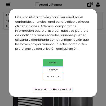
0
Accueil
Parois de douche
Este sitio utiliza cookies para personalizar el
Parois de douche semi-circulaires
contenido, anuncios, analizar el tráfico y ofrecer
otras funciones. Además, compartimos
Paroi de douche semi-circulaire TITAN
información sobre el uso con nuestros partners
de analítica y redes sociales, quienes pueden
utilizarla y combinarla con otra información que
les hayas proporcionado. Puedes cambiar tus
preferencias con el botón configuración.
Aceptar
Réglage
No Aceptar
Leer Política Cookies Y Privacidad