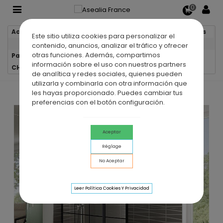
0
Accueil
Parois de douche
Parois de douche fixes
Este sitio utiliza cookies para personalizar el
contenido, anuncios, analizar el tráfico y ofrecer
otras funciones. Además, compartimos
Paroi de douche fixe en acier inoxydable SCREEN BLACK
información sobre el uso con nuestros partners
CHESS MOVING
de analítica y redes sociales, quienes pueden
utilizarla y combinarla con otra información que
les hayas proporcionado. Puedes cambiar tus
preferencias con el botón configuración.
Aceptar
Réglage
No Aceptar
Leer Política Cookies Y Privacidad