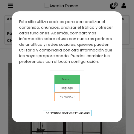
0
Accueil
Parois de douche
Parois de douche fixes
Este sitio utiliza cookies para personalizar el
contenido, anuncios, analizar el tráfico y ofrecer
otras funciones. Además, compartimos
Paroi de douche fixe en acier inoxydable SCREEN BLACK
información sobre el uso con nuestros partners
CHESS XXL
de analítica y redes sociales, quienes pueden
utilizarla y combinarla con otra información que
les hayas proporcionado. Puedes cambiar tus
preferencias con el botón configuración.
Aceptar
Réglage
No Aceptar
Leer Política Cookies Y Privacidad