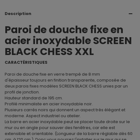
Description
Paroi de douche fixe en
acier inoxydable SCREEN
BLACK CHESS XXL
CARACTÉRISTIQUES
Paroi de douche fixe en verre trempé de 8 mm
d'épaisseur toujours en finition transparente, composée de
deux parois fixes modèles SCREEN BLACK CHESS unies par un
profil de jonction.
Hauteur standard de 195 cm.
Profilé minimaliste en acier inoxydable noir.
Plusieurs carrés noirs qui donnent un aspect très élégant et
moderne. Aspect industriel ou atelier.
La barre en acier inoxydable peut se placer toute droite sur le
mur ou en angle pour sauver des fenêtres, car elle est
extensible et orientable. (Longueur de la barre réglable dès 60
cm. à 120 cm.). Donc vous pourrez l'installer sur le mur qui se