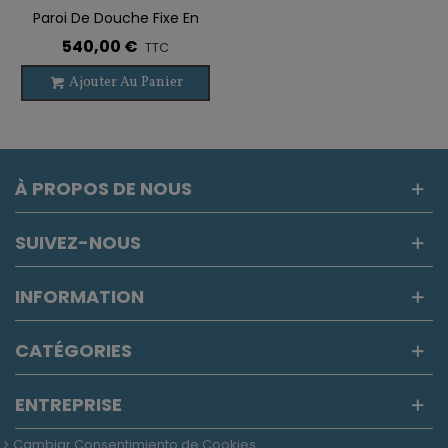
Paroi De Douche Fixe En
Acier Inoxydable SCREEN
540,00 €
TTC
BLACK CHESS MOVING
Ajouter Au Panier
À PROPOS DE NOUS
SUIVEZ-NOUS
INFORMATION
CATÉGORIES
ENTREPRISE
Cambiar Consentimiento de Cookies