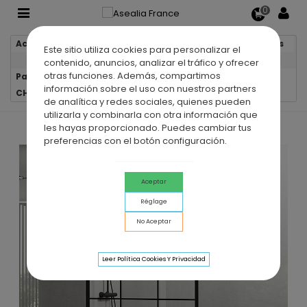
0
Accueil
Parois de douche
Parois de douche fixes
Este sitio utiliza cookies para personalizar el
contenido, anuncios, analizar el tráfico y ofrecer
otras funciones. Además, compartimos
Paroi de douche fixe en acier inoxydable SCREEN BLACK
información sobre el uso con nuestros partners
CHESS
de analítica y redes sociales, quienes pueden
utilizarla y combinarla con otra información que
les hayas proporcionado. Puedes cambiar tus
preferencias con el botón configuración.
Aceptar
Réglage
No Aceptar
Leer Política Cookies Y Privacidad