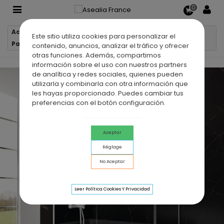
0
Accueil
Parois de baignoire
Este sitio utiliza cookies para personalizar el
Paroi de baignoire 1 VF + 1 PC BASIC BLANC + fixe latéral
contenido, anuncios, analizar el tráfico y ofrecer
otras funciones. Además, compartimos
información sobre el uso con nuestros partners
de analítica y redes sociales, quienes pueden
utilizarla y combinarla con otra información que
les hayas proporcionado. Puedes cambiar tus
preferencias con el botón configuración.
Aceptar
Réglage
No Aceptar
Leer Política Cookies Y Privacidad