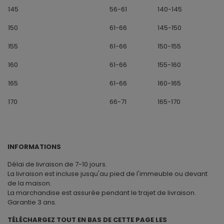
145
56-61
140-145
150
61-66
145-150
155
61-66
150-155
160
61-66
155-160
165
61-66
160-165
170
66-71
165-170
INFORMATIONS
Délai de livraison de 7-10 jours.
La livraison est incluse jusqu'au pied de l'immeuble ou devant
de la maison.
La marchandise est assurée pendant le trajet de livraison.
Garantie 3 ans.
TÉLÉCHARGEZ TOUT EN BAS DE CETTE PAGE LES