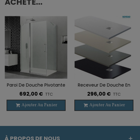
ACHETÉ...
Paroi De Douche Pivotante
Receveur De Douche En
Avec Vitre Fixe OPEN + Fixe
Ardoise ALEXIA
692,00 €
296,00 €
TTC
TTC
Latéral
Ajouter Au Panier
Ajouter Au Panier
À PROPOS DE NOUS