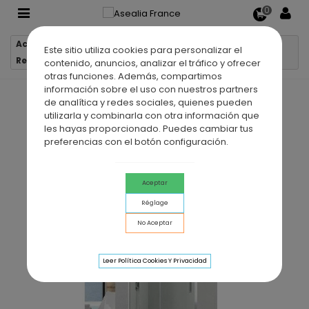
0
Accueil
Offre Paroi + Receveur de douche
Este sitio utiliza cookies para personalizar el
Receveur de douche ALEXIA + Paroi VF + PC PRESTIGE
contenido, anuncios, analizar el tráfico y ofrecer
otras funciones. Además, compartimos
información sobre el uso con nuestros partners
de analítica y redes sociales, quienes pueden
utilizarla y combinarla con otra información que
les hayas proporcionado. Puedes cambiar tus
preferencias con el botón configuración.
Aceptar
Réglage
No Aceptar
Leer Política Cookies Y Privacidad