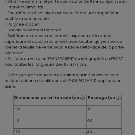
- Vitre fixe de 8 mm et porte coulissante de 6 mm d'épaisseur..
- Profilé minimaliste.
- Encadrée en aluminium avec une fermeture magnétique
cachée très innovante.
- Poignée d'acier.
- Double roulement renforcé.
- Système de double roulement suspendu de la partie
supérieure et double roulement avec bouton qui permet de
libérer la feuille de verre pour le facile nettoyage de la partie
inférieure.
- Finitions du verre en TRANSPARENT ou sérigraphié en FROST
pour toutes les longueurs dès 97 à 173 cm.
- Cette paroi de douche a un traitement inclus anticalcaire,
antibacteriénne et antitraces dit ENDUROSHIELD appliqué en
usine.
Dimensions paroi frontale (cm.):
Passage (cm.):
100
38
110
43
120
48