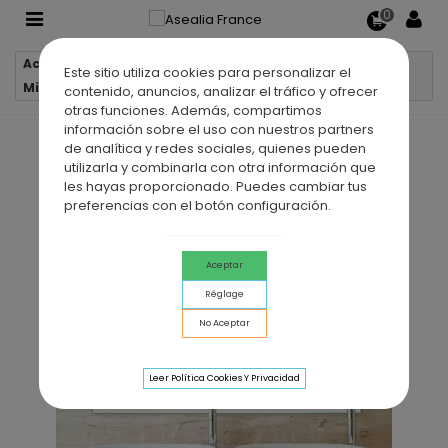
0
Accueil
Miroirs de salle de bain
Este sitio utiliza cookies para personalizar el
Miroir de salle de bain LED B-918
contenido, anuncios, analizar el tráfico y ofrecer
otras funciones. Además, compartimos
información sobre el uso con nuestros partners
de analítica y redes sociales, quienes pueden
utilizarla y combinarla con otra información que
les hayas proporcionado. Puedes cambiar tus
preferencias con el botón configuración.
Aceptar
Réglage
No Aceptar
Leer Política Cookies Y Privacidad