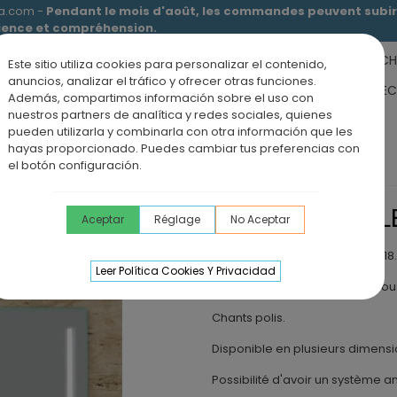
ia.com -
Pendant le mois d'août, les commandes peuvent subir 
tience et compréhension.
RECEVEURS DE DOUCHE
MEUBLES SALLE DE BAIN
DOUCHE
Este sitio utiliza cookies para personalizar el contenido,
anuncios, analizar el tráfico y ofrecer otras funciones.
RS DE SALLE DE BAIN
PANNEAUX MURAUX
OFFRE PAROI + RE
Además, compartimos información sobre el uso con
nuestros partners de analítica y redes sociales, quienes
ÉVIERS DE CUISINE
BLOG
pueden utilizarla y combinarla con otra información que les
hayas proporcionado. Puedes cambiar tus preferencias con
n LED B-918
el botón configuración.
MIROIR DE SALL
Aceptar
Réglage
No Aceptar
Miroir de salle de bain LED B-918.
Leer Política Cookies Y Privacidad
Miroir lisse avec lumière LED so
Chants polis.
Disponible en plusieurs dimensi
Possibilité d'avoir un système a