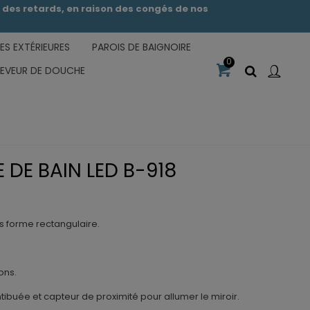
des retards, en raison des congés de nos
S EXTÉRIEURES
PAROIS DE BAIGNOIRE
0
CEVEUR DE DOUCHE
E DE BAIN LED B-918
us forme rectangulaire.
ons.
ntibuée et capteur de proximité pour allumer le miroir.