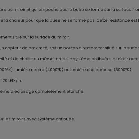
rrière du miroir et qui empêche que la buée se forme sur la surface fro
 la chaleur pour que la buée ne se forme pas. Cette résistance est 
ent situé sur la surface du miroir.
t un capteur de proximité, soit un bouton directement situé sur la surfa
mité et de choisir au même temps le système antibuée, le miroir aurai
(6000ºK), lumière neutre (4000ºK) ou lumière chaleureuse (3000ºK).
120 LED / m.
Système d'éclairage complètement étanche.
our les miroirs avec système antibuée.