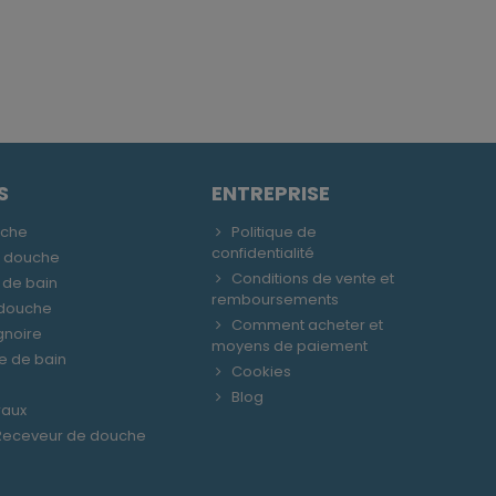
S
ENTREPRISE
uche
Politique de
confidentialité
e douche
Conditions de vente et
 de bain
remboursements
 douche
Comment acheter et
gnoire
moyens de paiement
le de bain
Cookies
Blog
raux
 Receveur de douche