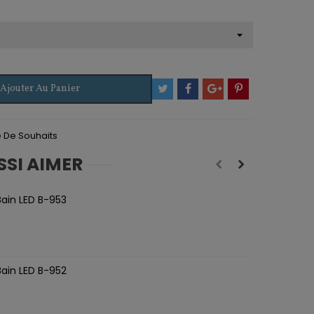
Ajouter Au Panier
te De Souhaits
SSI AIMER
Bain LED B-953
M
Bain LED B-952