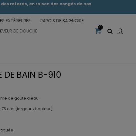
des retards, en raison des congés de nos
S EXTÉRIEURES
PAROIS DE BAIGNOIRE
0
CEVEUR DE DOUCHE
E DE BAIN B-910
orme de goûte d'eau.
75 cm. (largeur x hauteur).
ntibuée.