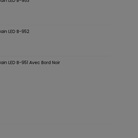
Bain LED B-953
M
Bain LED B-952
Bain LED B-951 Avec Bord Noir