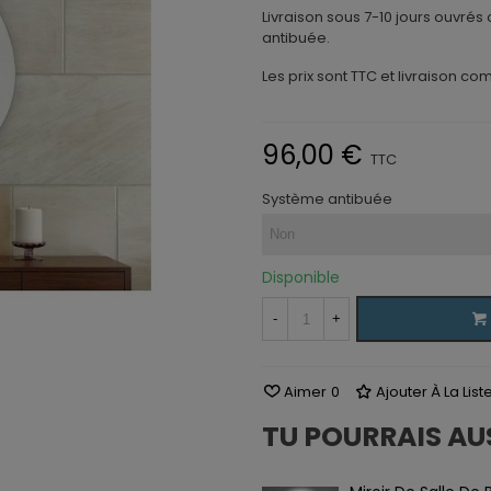
Livraison sous 7-10 jours ouvrés
antibuée.
Les prix sont TTC et livraison co
96,00 €
TTC
Système antibuée
Disponible
-
+
Aimer
0
Ajouter À La Lis
TU POURRAIS AU