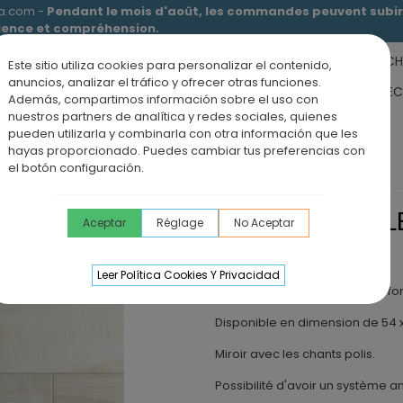
ia.com -
Pendant le mois d'août, les commandes peuvent subir 
tience et compréhension.
RECEVEURS DE DOUCHE
MEUBLES SALLE DE BAIN
DOUCHE
Este sitio utiliza cookies para personalizar el contenido,
anuncios, analizar el tráfico y ofrecer otras funciones.
RS DE SALLE DE BAIN
PANNEAUX MURAUX
OFFRE PAROI + RE
Además, compartimos información sobre el uso con
nuestros partners de analítica y redes sociales, quienes
ÉVIERS DE CUISINE
BLOG
pueden utilizarla y combinarla con otra información que les
hayas proporcionado. Puedes cambiar tus preferencias con
n B-910
el botón configuración.
MIROIR DE SALL
Aceptar
Réglage
No Aceptar
Miroir de salle de bain B-910.
Leer Política Cookies Y Privacidad
Miroir lisse sans lumière sous f
Disponible en dimension de 54 x 
Miroir avec les chants polis.
Possibilité d'avoir un système a