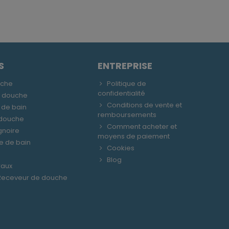
S
ENTREPRISE
uche
Politique de
confidentialité
e douche
Conditions de vente et
 de bain
remboursements
 douche
Comment acheter et
gnoire
moyens de paiement
le de bain
Cookies
Blog
raux
 Receveur de douche