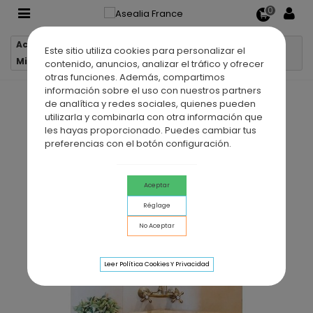
0
Accueil
Miroirs de salle de bain
Este sitio utiliza cookies para personalizar el
Miroir de salle de bain B-906
contenido, anuncios, analizar el tráfico y ofrecer
otras funciones. Además, compartimos
información sobre el uso con nuestros partners
de analítica y redes sociales, quienes pueden
utilizarla y combinarla con otra información que
les hayas proporcionado. Puedes cambiar tus
preferencias con el botón configuración.
Aceptar
Réglage
No Aceptar
Leer Política Cookies Y Privacidad