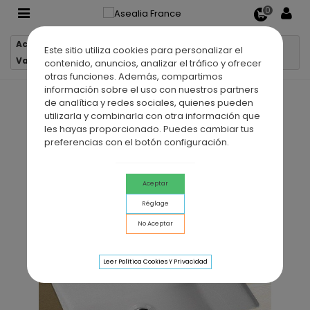
0
Accueil
Lavabos et vasques
Este sitio utiliza cookies para personalizar el
Vasque à encastrer céramique LIMOGES
contenido, anuncios, analizar el tráfico y ofrecer
otras funciones. Además, compartimos
información sobre el uso con nuestros partners
de analítica y redes sociales, quienes pueden
utilizarla y combinarla con otra información que
les hayas proporcionado. Puedes cambiar tus
preferencias con el botón configuración.
Aceptar
Réglage
No Aceptar
Leer Política Cookies Y Privacidad