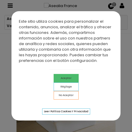
0
Accueil
Lavabos et vasques
Este sitio utiliza cookies para personalizar el
Vasque à poser céramique MODERNISTE
contenido, anuncios, analizar el tráfico y ofrecer
otras funciones. Además, compartimos
información sobre el uso con nuestros partners
de analítica y redes sociales, quienes pueden
utilizarla y combinarla con otra información que
les hayas proporcionado. Puedes cambiar tus
preferencias con el botón configuración.
Aceptar
Réglage
No Aceptar
Leer Política Cookies Y Privacidad