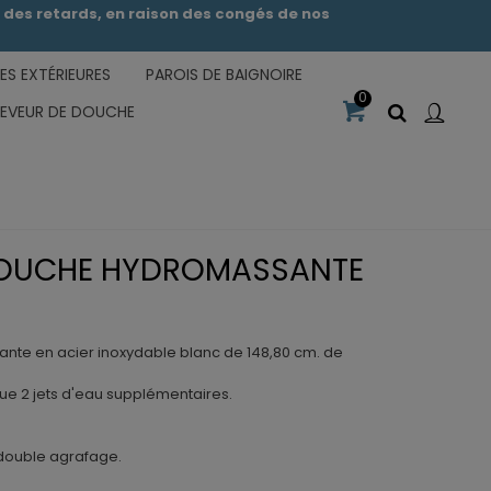
des retards, en raison des congés de nos
S EXTÉRIEURES
PAROIS DE BAIGNOIRE
0
CEVEUR DE DOUCHE
DOUCHE HYDROMASSANTE
te en acier inoxydable blanc de 148,80 cm. de
que 2 jets d'eau supplémentaires.
 double agrafage.