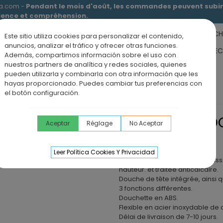
ia.com -
Pendant le mois d'août, les commandes peuvent subir 
tience et compréhension.
RECEVEURS DE DOUCHE
MEUBLES SALLE DE BAIN
DOUCHE
Este sitio utiliza cookies para personalizar el contenido,
anuncios, analizar el tráfico y ofrecer otras funciones.
RS DE SALLE DE BAIN
PANNEAUX MURAUX
OFFRE PAROI + RE
Además, compartimos información sobre el uso con
nuestros partners de analítica y redes sociales, quienes
ÉVIERS DE CUISINE
BLOG
pueden utilizarla y combinarla con otra información que les
hayas proporcionado. Puedes cambiar tus preferencias con
dromassante GOCTA BLANC
el botón configuración.
COLONNE DE 
Aceptar
Réglage
No Aceptar
GOCTA BLANC
Leer Política Cookies Y Privacidad
Colonne de douche hydromassan
hauteur. et traitée anticalcaire.
Douche de tête intégrée, ainsi 
3 fonctions différentes.
Douchette en ABS.
Flexible en acier inoxydable de
Délai de livraison de 7-10 jours.