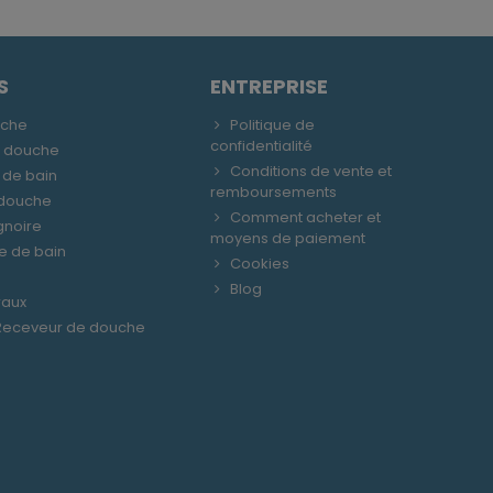
S
ENTREPRISE
uche
Politique de
confidentialité
e douche
Conditions de vente et
 de bain
remboursements
 douche
Comment acheter et
gnoire
moyens de paiement
le de bain
Cookies
Blog
raux
 Receveur de douche