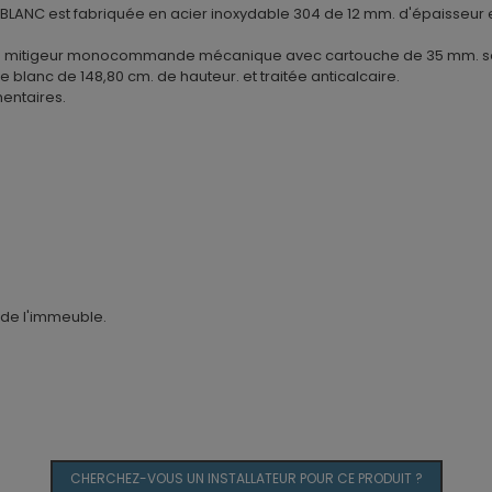
NC est fabriquée en acier inoxydable 304 de 12 mm. d'épaisseur e
un mitigeur monocommande mécanique avec cartouche de 35 mm. s
lanc de 148,80 cm. de hauteur. et traitée anticalcaire.
mentaires.
d de l'immeuble.
CHERCHEZ-VOUS UN INSTALLATEUR POUR CE PRODUIT ?