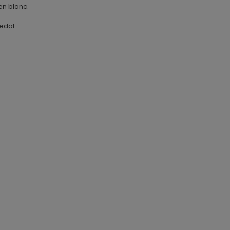
n blanc.
edal.