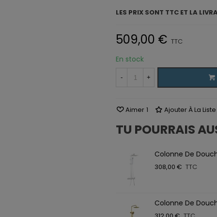
LES PRIX SONT TTC ET LA LIVR
509,00 €
TTC
En stock
-
+
Aimer
1
Ajouter À La List
TU POURRAIS AU
Colonne De Douc
308,00 €
TTC
Colonne De Douc
312,00 €
TTC