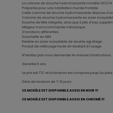
La colonne de douche hydromassante modèle GOCTA BLA
Préparée pour une installation murale frontale.
Cette colonne de douche hydromassante dispose d'
Colonne de douche hydromassante en acier inoxydable b
Douche de tête intégrée, ainsi que 2 jets d'eau supplé
Mitigeur monocommande mécanique.
3 fonctions différentes.
Douchette en ABS.
Flexible en acier inoxydable de double agrafage.
Produit de nettoyage facile et résistant à l'usage.
N'hésitez pas nous demander le manuel d'instructions.
Garantie 5 ans.
Le prix est TTC et la livraison est comprise jusqu'au pie
Délai de livraison de 7-10 jours.
CE MODÈLE EST DISPONIBLE AUSSI EN NOIR !!!
CE MODÈLE EST DISPONIBLE AUSSI EN CHROMÉ !!!