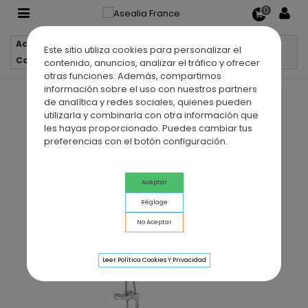
0
Accueil
Colonnes de douche
Este sitio utiliza cookies para personalizar el
Colonne de douche monocommande CASSIO BLANC
contenido, anuncios, analizar el tráfico y ofrecer
otras funciones. Además, compartimos
información sobre el uso con nuestros partners
de analítica y redes sociales, quienes pueden
utilizarla y combinarla con otra información que
les hayas proporcionado. Puedes cambiar tus
preferencias con el botón configuración.
Aceptar
Réglage
No Aceptar
Leer Política Cookies Y Privacidad