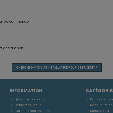
 jour de commande.
.
t de transport.
CHERCHEZ-VOUS UN INSTALLATEUR POUR CE PRODUIT ?
INFORMATION
CATÉGORIE
Qui sommes-nous
Parois de do
Contactez-nous
Receveurs d
Garantie des produits
Meubles salle