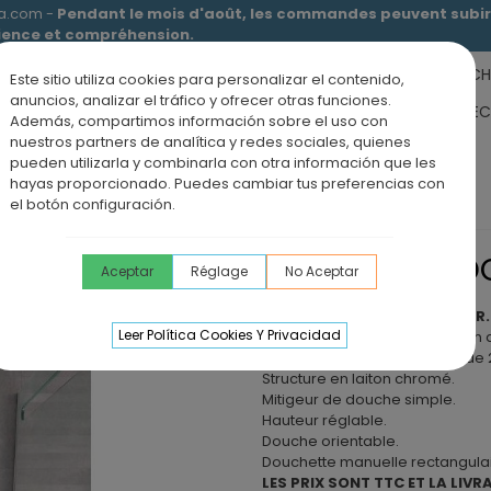
ia.com -
Pendant le mois d'août, les commandes peuvent subir 
tience et compréhension.
RECEVEURS DE DOUCHE
MEUBLES SALLE DE BAIN
DOUCHE
Este sitio utiliza cookies para personalizar el contenido,
anuncios, analizar el tráfico y ofrecer otras funciones.
RS DE SALLE DE BAIN
PANNEAUX MURAUX
OFFRE PAROI + RE
Además, compartimos información sobre el uso con
nuestros partners de analítica y redes sociales, quienes
ÉVIERS DE CUISINE
BLOG
pueden utilizarla y combinarla con otra información que les
hayas proporcionado. Puedes cambiar tus preferencias con
MPER
el botón configuración.
COLONNE DE D
Aceptar
Réglage
No Aceptar
Colonne de douche QUIMPER.
Leer Política Cookies Y Privacidad
Barre de douche extensible en a
Diffuseur carré en acier inox de
Structure en laiton chromé.
Mitigeur de douche simple.
Hauteur réglable.
Douche orientable.
Douchette manuelle rectangulai
LES PRIX SONT TTC ET LA LIVR