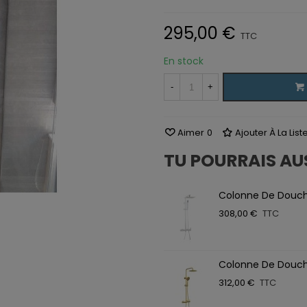
295,00 €
TTC
En stock
-
+
Aimer
0
Ajouter À La Lis
TU POURRAIS AU
Colonne De Douc
308,00 €
TTC
Colonne De Douc
312,00 €
TTC