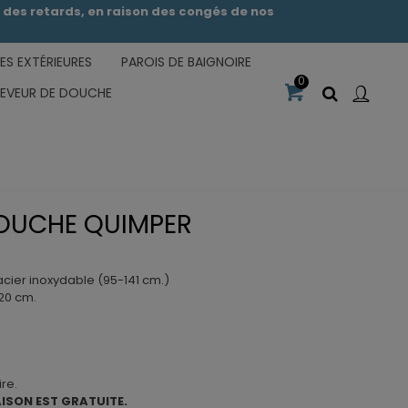
des retards, en raison des congés de nos
S EXTÉRIEURES
PAROIS DE BAIGNOIRE
0
CEVEUR DE DOUCHE
OUCHE QUIMPER
cier inoxydable (95-141 cm.)
 20 cm.
re.
AISON EST GRATUITE.