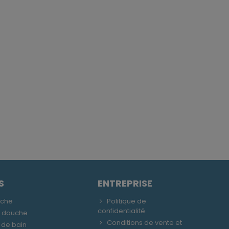
S
ENTREPRISE
uche
Politique de
confidentialité
e douche
Conditions de vente et
 de bain