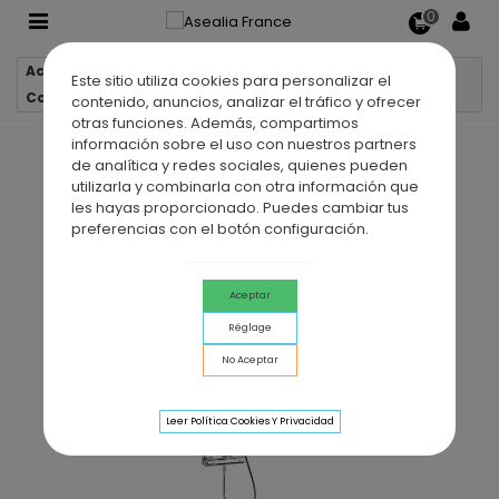
0
Accueil
Colonnes de douche
Este sitio utiliza cookies para personalizar el
Colonne de douche thermostatique LEX
contenido, anuncios, analizar el tráfico y ofrecer
otras funciones. Además, compartimos
información sobre el uso con nuestros partners
de analítica y redes sociales, quienes pueden
utilizarla y combinarla con otra información que
les hayas proporcionado. Puedes cambiar tus
preferencias con el botón configuración.
Aceptar
Réglage
No Aceptar
Leer Política Cookies Y Privacidad